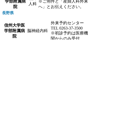
学部附属病
※ご用件と「産婦人科外来
人科
院
へ」とお伝えください。
長野県
外来予約センター
信州大学医
TEL 0263-37-3500
学部附属病
脳神経内科
※初診予約は医療機
院
関からのみ受付
地域医療連携室 TEL
0267-82-3131（内線
3489）
総合診療科
▼診療に関するお問
JA長野厚生
（高校生以
い合わせ窓口
連 佐久総合
上）
TEL 0267-82-
3131（代表）
病院
小児科（中
総合診療科外来（内
学生以下）
線3299）
小児科外来（内線
3227）