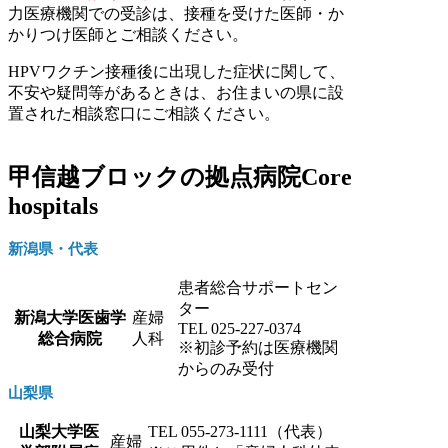
力医療機関での受診は、接種を受けた医師・か
かりつけ医師とご相談ください。
HPVワクチン接種後に出現した症状に関して、
不安や疑問等があるときは、お住まいの県に設
置された相談窓口にご相談ください。
甲信越ブロックの拠点病院
Core
hospitals
新潟県・代表
患者総合サポートセン
ター
新潟大学医歯学
産婦
TEL 025-227-0374
総合病院
人科
※初診予約は医療機関
からのみ受付
山梨県
山梨大学医
TEL 055-273-1111（代表）
産婦